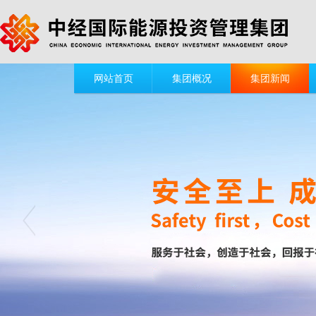
网站首页
集团概况
集团新闻