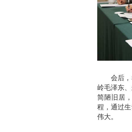
会后，考
岭毛泽东、
简陋旧居
程，通过生
伟大。