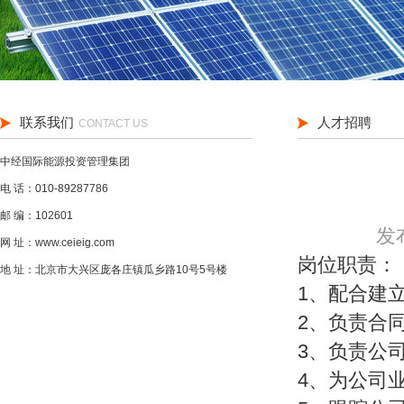
联系我们
人才招聘
CONTACT US
中经国际能源投资管理集团
电 话：010-89287786
邮 编：102601
发布
网 址：www.ceieig.com
岗位职责：
地 址：北京市大兴区庞各庄镇瓜乡路10号5号楼
1、配合建
2、负责合
3、负责公
4、为公司